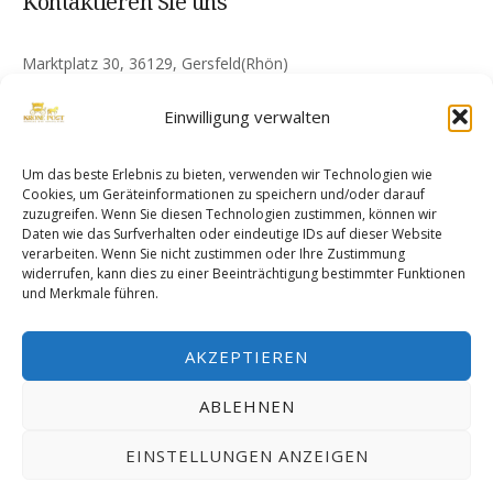
Kontaktieren Sie uns
Marktplatz 30, 36129, Gersfeld(Rhön)
info@gersfeldkronepost.de
Einwilligung verwalten
+49 6654 622
Um das beste Erlebnis zu bieten, verwenden wir Technologien wie
Cookies, um Geräteinformationen zu speichern und/oder darauf
24/7 Kundenservice
zuzugreifen. Wenn Sie diesen Technologien zustimmen, können wir
Daten wie das Surfverhalten oder eindeutige IDs auf dieser Website
verarbeiten. Wenn Sie nicht zustimmen oder Ihre Zustimmung
+49 15222476513
widerrufen, kann dies zu einer Beeinträchtigung bestimmter Funktionen
und Merkmale führen.
+49 176 61382388
AKZEPTIEREN
ABLEHNEN
Cookie Policy (EU)
Impressum
EINSTELLUNGEN ANZEIGEN