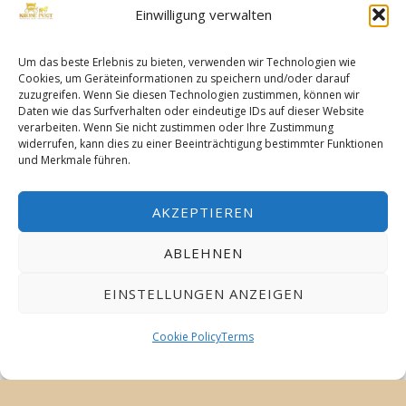
Einwilligung verwalten
Eine Nachricht
Um das beste Erlebnis zu bieten, verwenden wir Technologien wie
Cookies, um Geräteinformationen zu speichern und/oder darauf
senden
zuzugreifen. Wenn Sie diesen Technologien zustimmen, können wir
Daten wie das Surfverhalten oder eindeutige IDs auf dieser Website
verarbeiten. Wenn Sie nicht zustimmen oder Ihre Zustimmung
widerrufen, kann dies zu einer Beeinträchtigung bestimmter Funktionen
Sollten Sie Fragen haben, zögern Sie
und Merkmale führen.
nicht, unser Team zu kontaktieren.
Wir sind immer für Sie da und
AKZEPTIEREN
beantworten gerne Ihre Fragen.
ABLEHNEN
Name
EINSTELLUNGEN ANZEIGEN
Cookie Policy
Terms
E-Mail-Adresse