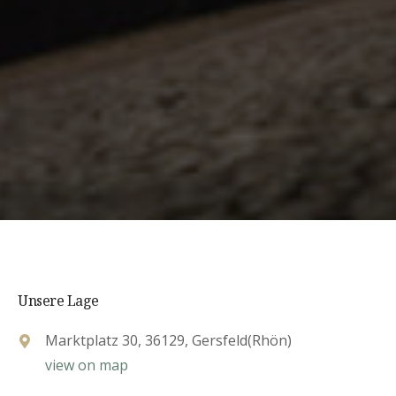
Unsere Lage
Marktplatz 30, 36129, Gersfeld(Rhön)
view on map